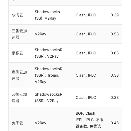
Shadowsocks
尔湾云
Clash, IPLC
0.39
(SS), V2Ray
三番云加
V2Ray
Clash, IPLC
0.53
速器
ShadowsocksR
极客云
Clash, IPLC
0.66
(SSR), V2Ray
ShadowsocksR
疾风云加
(SSR), Trojan,
Clash, IPLC
0.33
速器
V2Ray
蓝帆云加
ShadowsocksR
Clash, IPLC
0.33
速器
(SSR), V2Ray
BGP, Clash,
IEPL, IPLC, 不限
兔子云
V2Ray
0.43
设备数, 免费试