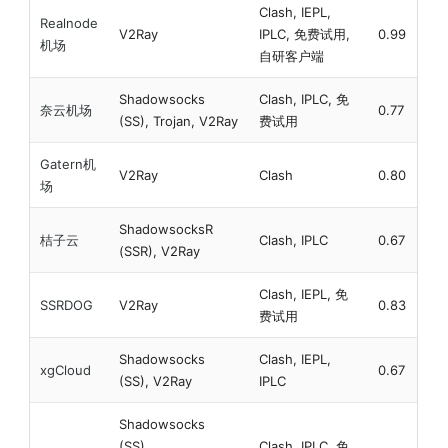
Clash, IEPL,
Realnode
V2Ray
IPLC, 免费试用,
0.99
机场
自研客户端
Shadowsocks
Clash, IPLC, 免
奈云机场
0.77
(SS), Trojan, V2Ray
费试用
Gatern机
V2Ray
Clash
0.80
场
ShadowsocksR
桔子云
Clash, IPLC
0.67
(SSR), V2Ray
Clash, IEPL, 免
SSRDOG
V2Ray
0.83
费试用
Shadowsocks
Clash, IEPL,
xgCloud
0.67
(SS), V2Ray
IPLC
Shadowsocks
(SS),
Clash, IPLC, 免