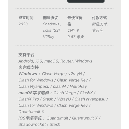
成立时间
翻墙协议
最便宜价
付款方式
2023
Shadows
,
格
微信支付
,
ocks (SS)
CNY￥
支付宝
V2Ray
0.67 每天
支持平台
Android
,
iOS
,
macOS
,
Router
,
Windows
客户端支持
Windows：
Clash Verge
/
v2rayN
/
Clash for Windows
/
Clash Verge Rev
/
Clash Nyanpasu
/
clashN
/
NekoRay
macOS苹果电脑：
Clash Verge
/
ClashX
/
ClashX Pro
/
Stash
/
V2rayU
/
Clash Nyanpasu
/
Clash for Windows
/
Clash Verge Rev
/
Quantumult X
iOS苹果手机：
Quantumult
/
Quantumult X
/
Shadowrocket
/
Stash