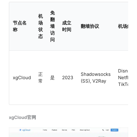
免
机
翻
节点名
场
成立
墙
翻墙协议
机场解锁
称
状
时间
访
态
问
Disney+
正
Shadowsocks
xgCloud
是
2023
Netflix,
常
(SS), V2Ray
TikTok
xgCloud官网