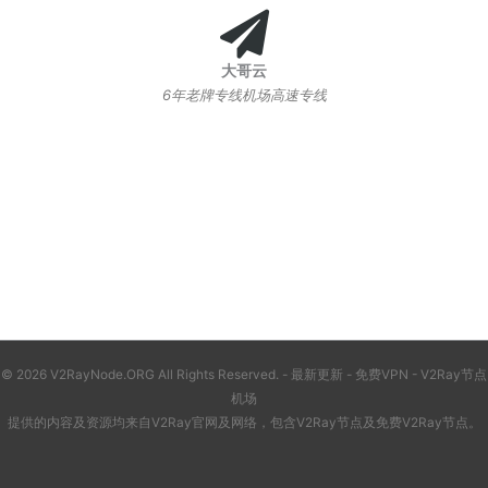
大哥云
6年老牌专线机场高速专线
© 2026 V2RayNode.ORG All Rights Reserved. -
最新更新
-
免费VPN
-
V2Ray节点
机场
提供的内容及资源均来自V2Ray官网及网络，包含
V2Ray节点
及
免费V2Ray节点
。